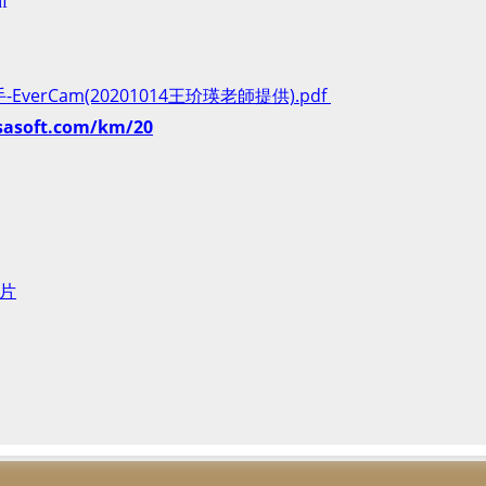
f
rCam(20201014王玠瑛老師提供).pdf
asoft.com/km/20
影片