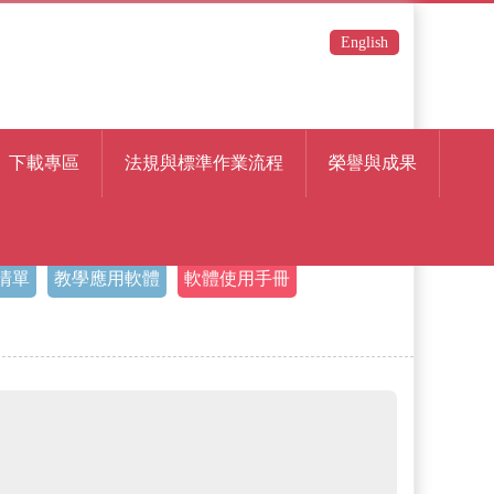
English
下載專區
法規與標準作業流程
榮譽與成果
清單
教學應用軟體
軟體使用手冊