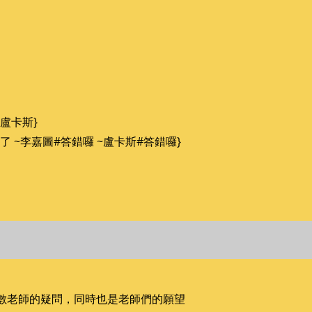
 ~盧卡斯}
#答對了 ~李嘉圖#答錯囉 ~盧卡斯#答錯囉}
數老師的疑問，同時也是老師們的願望