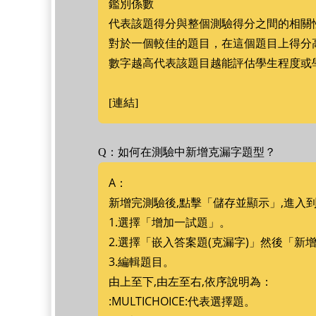
鑑別係數
代表該題得分與整個測驗得分之間的相關
對於一個較佳的題目，在這個題目上得分
數字越高代表該題目越能評估學生程度或
[連結]
Q：如何在測驗中新增克漏字題型？
A：
新增完測驗後,點擊「儲存並顯示」,進入
1.選擇「增加一試題」。
2.選擇「嵌入答案題(克漏字)」然後「新
3.編輯題目。
由上至下,由左至右,依序說明為：
:MULTICHOICE:代表選擇題。