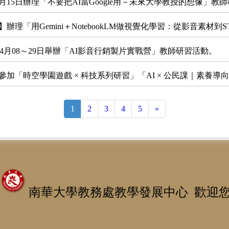
月15日辦理「不要把AI當Google用－未來大學教授的想像」教
理「用Gemini＋NotebookLM做視覺化學習：從影音素材到
年4月08～29日舉辦「AI影音行銷製片實戰營」教師研習活動。
加「時空學園遊戲 × 科技系列研習」「AI × 公民課｜素養導
1
2
3
4
5
»
南華大學教務處教學發展中心 歡迎