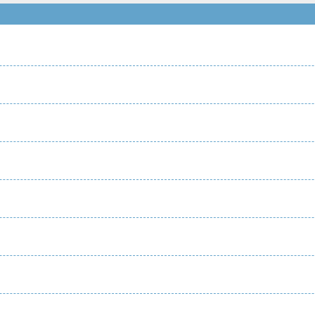
）
）
）
）
）
）
）