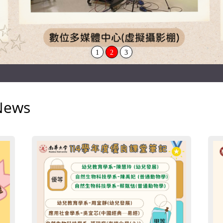
1
2
3
News